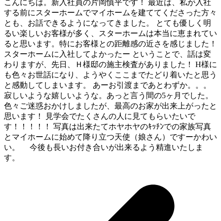
こんにちは。新入社員の片岡慎平です！ 最近は、私が入社
する前にスターホームでマイホームを建ててくださった方々
とも、お話できるようになってきました。 とても優しく明
るい楽しいお客様が多く、スターホームは本当に恵まれてい
ると思います。特にお客様との距離感の近さを感じました！
スターホームに入社してよかったー ということで、話は変
わりますが、先日、Ｈ様邸の施主検査がありました！ H様に
も色々お世話になり、ようやくここまでたどり着いたと思う
と感動してしまいます。 あーお引渡まであとわずか。。。
寂しいような嬉しいような。あっと言う間の5ヶ月でした。
色々ご迷惑おかけしましたが、最高のお家が出来上がったと
思います！ 見学会でたくさんの人に見てもらいたいで
す！！！！！ 写真は出来たてホヤホヤのｷｯﾁﾝでの家族写真
とマイホームに始めて降り立つ天使（娘さん）ですーかわい
い。
今後も長いお付き合いが出来るよう精進いたしま
す。