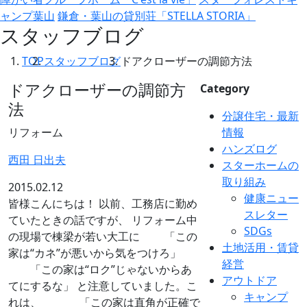
ャンプ葉山
鎌倉・葉山の貸別荘「STELLA STORIA」
スタッフブログ
TOP
スタッフブログ
ドアクローザーの調節方法
ドアクローザーの調節方
Category
法
分譲住宅・最新
リフォーム
情報
ハンズログ
西田 日出夫
スターホームの
取り組み
2015.02.12
健康ニュー
皆様こんにちは！ 以前、工務店に勤め
スレター
ていたときの話ですが、 リフォーム中
SDGs
の現場で棟梁が若い大工に 「この
土地活用・賃貸
家は“カネ”が悪いから気をつけろ」
経営
「この家は“ロク”じゃないからあ
アウトドア
てにするな」 と注意していました。こ
キャンプ
れは、 「この家は直角が正確で