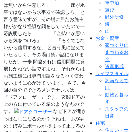
車中泊
は無いから注意しろ」 「床が水
遊び
平ではないから水平器で確認しろ」 と
野外研修
言う意味ですが、その場に居たお施主
海
様がかなり怪訝な顔をして いたので一
山
応説明したら、 「金払いが悪い
お金・資産
から気をつけろ」 「ろくでもな
家づくりに
いから信用するな」 と言う風に捉えて
まつわるお
いたらしく、その場は笑い話になりま
金
したが、一歩 間違えれば信用問題に発
資産形成
展しかねない話ですよね。 それからは
ライフスタイル
お施主様には専門用語をなるべく使わ
湘南ならで
ないように心がけて います。 さて、今
は
回の自分でできるメンテナンスは、
動物と暮ら
『ドアクローザー』です。 玄関ドアの
す
上の方に付いている箱のようなもので
スタッフの
す。
なぜドアが開き
日常
っぱなしになるのか？それは、Ｕの字
住宅
のくぼみにボールが 挟まって止まるの
住まい・土