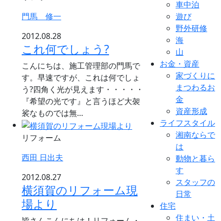
車中泊
門馬 修一
遊び
野外研修
2012.08.28
海
これ何でしょう?
山
お金・資産
こんにちは、施工管理部の門馬で
家づくりに
す。早速ですが、これは何でしょ
まつわるお
う?四角く光が見えます・・・・・
金
『希望の光です』と言うほど大袈
資産形成
裟なものでは無…
ライフスタイル
湘南ならで
リフォーム
は
西田 日出夫
動物と暮ら
す
2012.08.27
スタッフの
横須賀のリフォーム現
日常
場より
住宅
住まい・土
皆さんこんにちは！リフォーム・