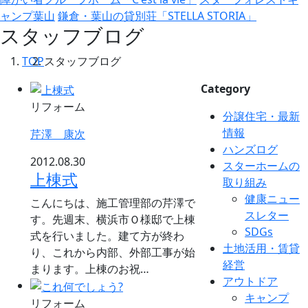
ャンプ葉山
鎌倉・葉山の貸別荘「STELLA STORIA」
スタッフブログ
TOP
スタッフブログ
Category
リフォーム
分譲住宅・最新
情報
芹澤 康次
ハンズログ
2012.08.30
スターホームの
上棟式
取り組み
健康ニュー
こんにちは、施工管理部の芹澤で
スレター
す。先週末、横浜市Ｏ様邸で上棟
SDGs
式を行いました。建て方が終わ
土地活用・賃貸
り、これから内部、外部工事が始
経営
まります。上棟のお祝…
アウトドア
キャンプ
リフォーム