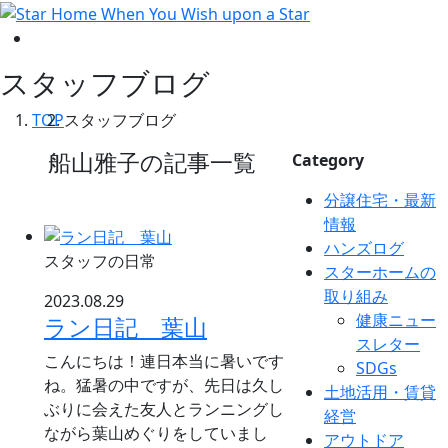
スタッフブログ
TOP
スタッフブログ
船山雅子の記事一覧
Category
分譲住宅・最新
情報
ハンズログ
スタッフの日常
スターホームの
取り組み
2023.08.29
健康ニュー
ラン日記 葉山
スレター
こんにちは！連日本当に暑いです
SDGs
ね。猛暑の中ですが、先日は久し
土地活用・賃貸
ぶりに会えた友人とランニングし
経営
ながら葉山めぐりをしていまし
アウトドア