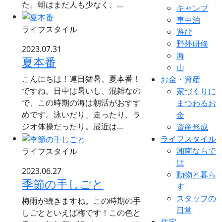
た。朝はまだ人も少なく、…
キャンプ
車中泊
ライフスタイル
遊び
野外研修
2023.07.31
海
夏本番
山
こんにちは！連日猛暑、夏本番！
お金・資産
ですね。日中は暑いし、混雑なの
家づくりに
で、この時期の海は朝活がおすす
まつわるお
めです。泳いだり、走ったり、ラ
金
ジオ体操だったり。最近は…
資産形成
ライフスタイル
湘南ならで
ライフスタイル
は
2023.06.27
動物と暮ら
季節の手しごと
す
スタッフの
梅雨が続きますね。この時期の手
日常
しごとといえば梅です！この色と
住宅