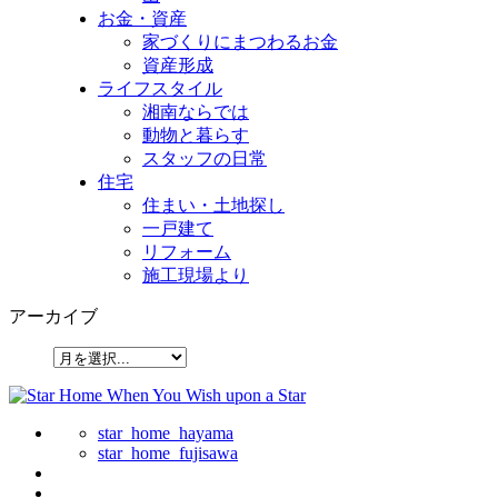
お金・資産
家づくりにまつわるお金
資産形成
ライフスタイル
湘南ならでは
動物と暮らす
スタッフの日常
住宅
住まい・土地探し
一戸建て
リフォーム
施工現場より
アーカイブ
star_home_hayama
star_home_fujisawa