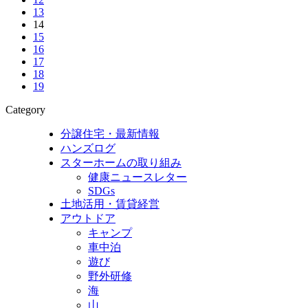
13
14
15
16
17
18
19
Category
分譲住宅・最新情報
ハンズログ
スターホームの取り組み
健康ニュースレター
SDGs
土地活用・賃貸経営
アウトドア
キャンプ
車中泊
遊び
野外研修
海
山